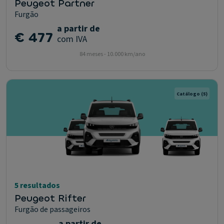
Peugeot Partner
Furgão
a partir de
€ 477
com IVA
84 meses - 10.000 km/ano
Catálogo
(5)
5 resultados
Peugeot Rifter
Furgão de passageiros
a partir de