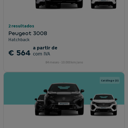
2 resultados
Peugeot 3008
Hatchback
a partir de
€ 564
com IVA
84 meses - 10.000 km/ano
Catálogo
(3)