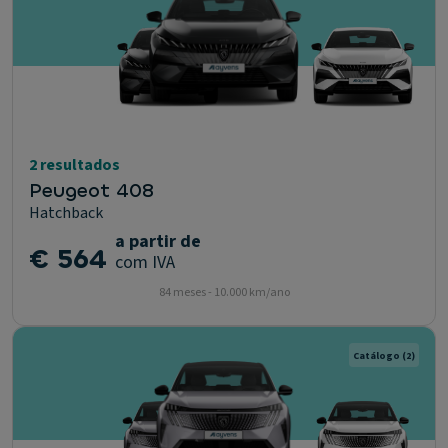
2 resultados
Peugeot 408
Hatchback
a partir de
€ 564
com IVA
84 meses - 10.000 km/ano
Catálogo
(2)