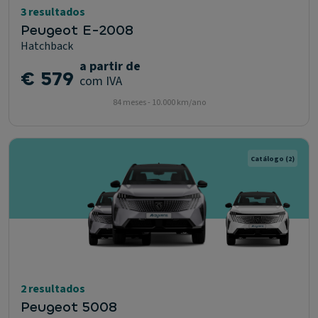
3 resultados
Peugeot E-2008
Hatchback
a partir de
€ 579
com IVA
84 meses - 10.000 km/ano
Catálogo
(2)
2 resultados
Peugeot 5008