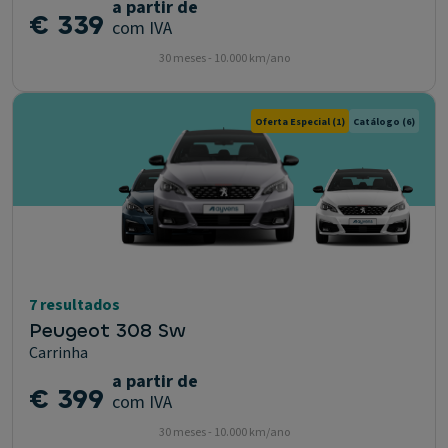
a partir de
€ 339
com IVA
30 meses - 10.000 km/ano
Oferta Especial
(1)
Catálogo
(6)
7 resultados
Peugeot 308 Sw
Carrinha
a partir de
€ 399
com IVA
30 meses - 10.000 km/ano