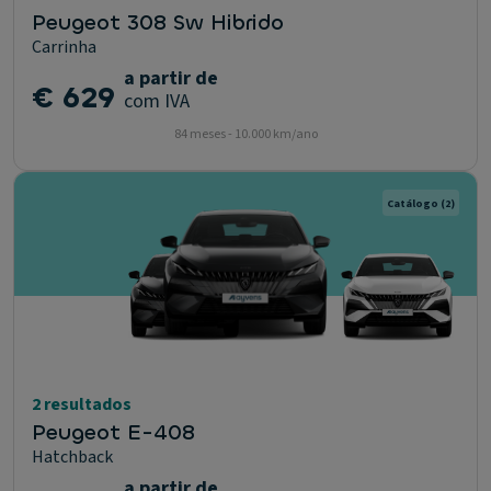
Peugeot 308 Sw Hibrido
Carrinha
a partir de
€ 629
com IVA
84 meses - 10.000 km/ano
Catálogo
(2)
2 resultados
Peugeot E-408
Hatchback
a partir de