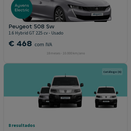
Peugeot 508 Sw
1.6 Hybrid GT 225 cv - Usado
€ 468
com IVA
18 meses - 10.000 km/ano
Catálogo
(8)
8 resultados