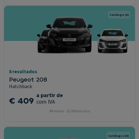
Catálogo
(8)
8 resultados
Peugeot 208
Hatchback
a partir de
€ 409
com IVA
84 meses - 10.000 km/ano
Catálogo
(10)