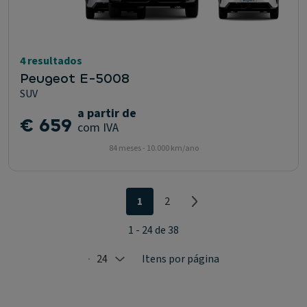
4 resultados
Peugeot E-5008
SUV
a partir de
€ 659
com IVA
84 meses - 10.000 km/ano
1
2
1 - 24 de 38
24
Itens por página
Selected: 24