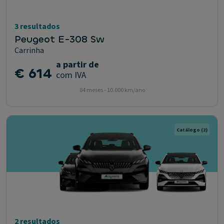
3 resultados
Peugeot E-308 Sw
Carrinha
a partir de
€ 614
com IVA
84 meses - 10.000 km/ano
Catálogo
(2)
2 resultados