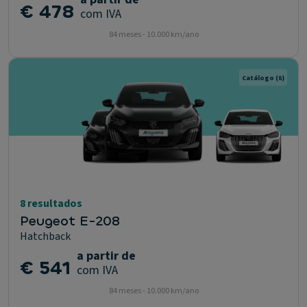
€ 478
com IVA
84 meses - 10.000 km/ano
Catálogo
(8)
8 resultados
Peugeot E-208
Hatchback
a partir de
€ 541
com IVA
84 meses - 10.000 km/ano