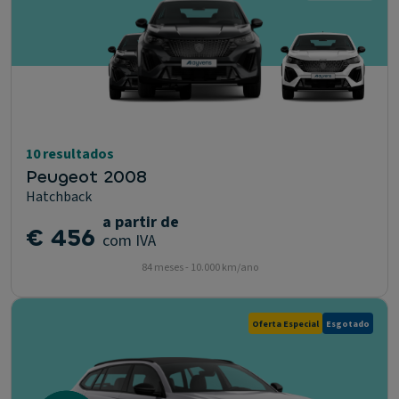
10 resultados
Peugeot 2008
Hatchback
a partir de
€ 456
com IVA
84 meses - 10.000 km/ano
Oferta Especial
Esgotado