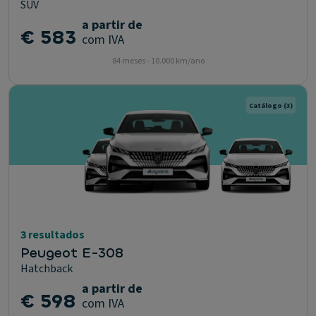
SUV
a partir de
€ 583
com IVA
84 meses - 10.000 km/ano
Catálogo
(3)
3 resultados
Peugeot E-308
Hatchback
a partir de
€ 598
com IVA