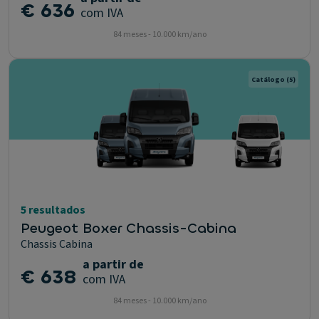
€ 636
com IVA
84 meses - 10.000 km/ano
Catálogo
(5)
5 resultados
Peugeot Boxer Chassis-Cabina
Chassis Cabina
a partir de
€ 638
com IVA
84 meses - 10.000 km/ano