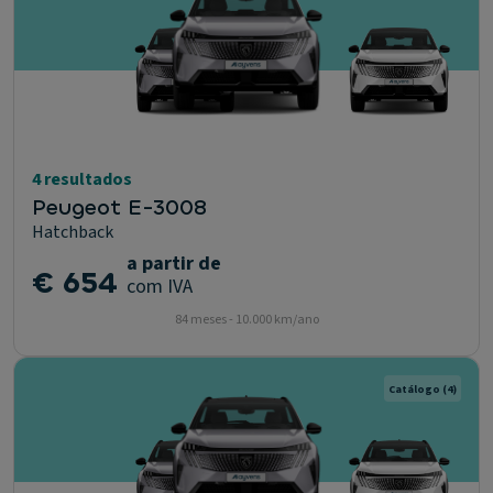
4 resultados
Peugeot E-3008
Hatchback
a partir de
€ 654
com IVA
84 meses - 10.000 km/ano
Catálogo
(4)