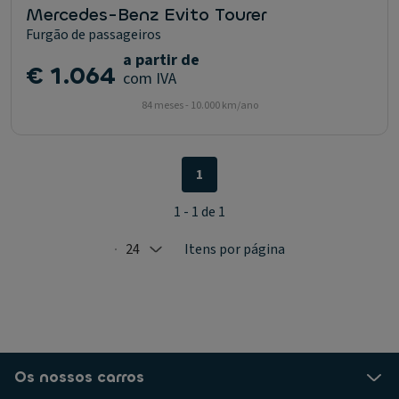
Mercedes-Benz Evito Tourer
Furgão de passageiros
a partir de
€ 1.064
com IVA
84 meses - 10.000 km/ano
1
1 - 1 de 1
24
Itens por página
Selected: 24
Os nossos carros