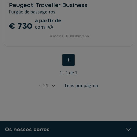
Peugeot Traveller Business
Furgão de passageiros
a partir de
€ 730
com IVA
84 meses - 10.000 km/ano
1
1 - 1 de 1
24
Itens por página
Selected: 24
Os nossos carros