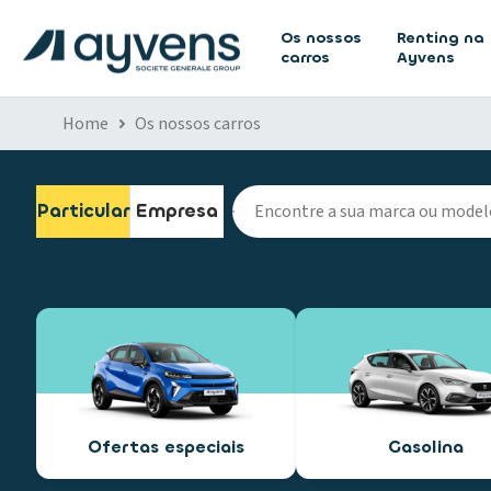
Os nossos
Renting na
carros
Ayvens
Home
Os nossos carros
Particular
Empresa
Ofertas especiais
Gasolina