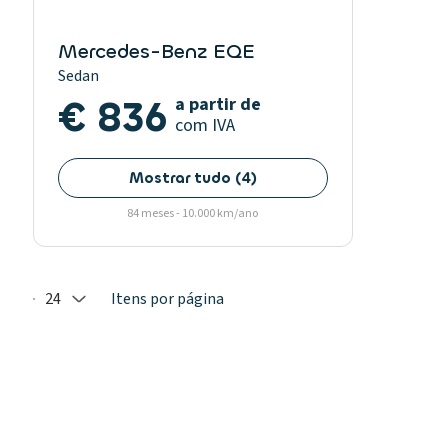
Mercedes-Benz EQE
Sedan
€ 836
a partir de
com IVA
Mostrar tudo
(
4
)
84 meses - 10.000 km/ano
24
Itens por página
Selected: 24