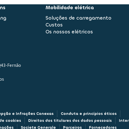
ns
Mobilidade elétrica
ing
Soluções de carregamento
Custos
Os nossos elétricos
.Q43-Fernão
os
upção e Infrações Conexas
Conduta e princípios éticos
 de cookies
Direitos dos titulares dos dados pessoais
Inte
amações
Societe Generale
Parceiros
Fornecedores