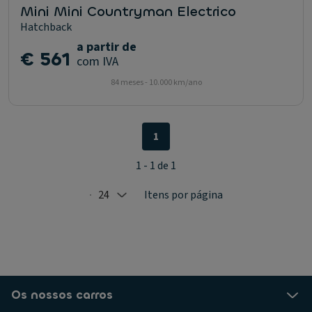
Mini Mini Countryman Electrico
Hatchback
a partir de
€ 561
com IVA
84 meses - 10.000 km/ano
1
1 - 1 de 1
24
Itens por página
Selected: 24
Os nossos carros