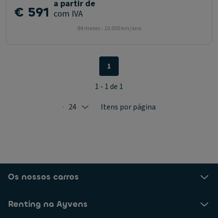
a partir de
€ 591
com IVA
84 meses - 10.000 km/ano
1
1 - 1 de 1
24
Itens por página
Selected: 24
Os nossos carros
Renting na Ayvens