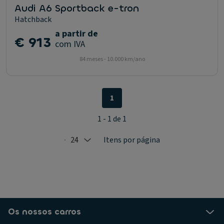
Audi A6 Sportback e-tron
Hatchback
a partir de
€ 913
com IVA
84 meses - 10.000 km/ano
1
1 - 1 de 1
24
Itens por página
Selected: 24
Os nossos carros