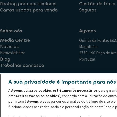
Renting para particulares
Gestão de frota
Carros usados para venda
Seguros
Sobre nós
Ayvens
Media Centre
Quinta da Fonte, Ed
Notícias
Magalhães
Newsletter
2770-190 Paço de Arc
Blog
Portugal
Trabalhar connosco
A sua privacidade é importante para nós
Política de Qualidade
Plano de Prevenção de Riscos de Corr
A
Ayvens
utiliza os
cookies estritamente necessários
para garant
Declaração de privacidade
Termos de utilização
Política
em “
Aceitar todos os cookies
”, concorda com a utilização de outr
Código de conduta
Canal de denúncias
Política de recl
permitem à
Ayvens
e seus parceiros a análise do tráfego do site e 
© 2026 A ALD Automotive I LeasePlan revela o Grupo Ayvens, a sua nova m
funcionalidades nas redes sociais e personalização de conteúdos e 
líder global em mobilidade sustentável, fornecendo serviços completos de 