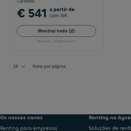
Carrinha
€ 541
a partir de
com IVA
Mostrar tudo
(
2
)
84 meses - 10.000 km/ano
24
Itens por página
Selected: 24
Os nossos carros
Renting na Ayve
Renting para empresas
Soluções de rent