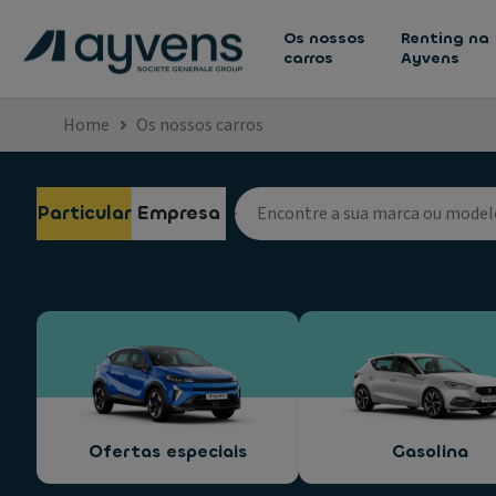
Os nossos
Renting na
carros
Ayvens
Home
Os nossos carros
Particular
Empresa
Ofertas especiais
Gasolina