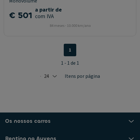
Monovolume
a partir de
€ 501
com IVA
84 meses - 10.000 km/ano
1
1 - 1 de 1
24
Itens por página
Selected: 24
Os nossos carros
Renting na Ayvens