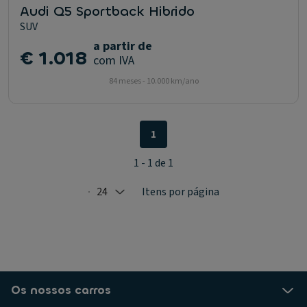
Audi Q5 Sportback Hibrido
SUV
a partir de
€ 1.018
com IVA
84 meses - 10.000 km/ano
1
1 - 1 de 1
24
Itens por página
Selected: 24
Os nossos carros