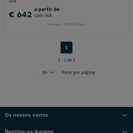
SUV
a partir de
€ 642
com IVA
84 meses - 10.000 km/ano
1
1 - 1 de 1
24
Itens por página
Selected: 24
Os nossos carros
Renting na Ayvens