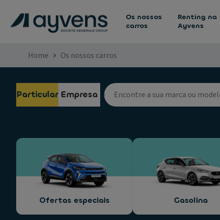
Os nossos
Renting na
carros
Ayvens
Home
Os nossos carros
Particular
Empresa
Ofertas especiais
Gasolina