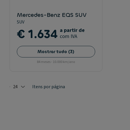
Mercedes-Benz EQS SUV
SUV
€ 1.634
a partir de
com IVA
Mostrar tudo
(
3
)
84 meses - 10.000 km/ano
24
Itens por página
Selected: 24