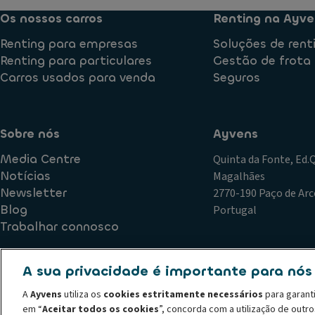
Os nossos carros
Renting na Ayve
Renting para empresas
Soluções de rent
Renting para particulares
Gestão de frota
Carros usados para venda
Seguros
Sobre nós
Ayvens
Media Centre
Quinta da Fonte, Ed
Notícias
Magalhães
Newsletter
2770-190 Paço de Arc
Blog
Portugal
Trabalhar connosco
A sua privacidade é importante para nós
Política de Qualidade
Plano de Prevenção de Riscos de Corr
A
Ayvens
utiliza os
cookies estritamente necessários
para garant
Declaração de privacidade
Termos de utilização
Política
em “
Aceitar todos os cookies
”, concorda com a utilização de outr
Código de conduta
Canal de denúncias
Política de recl