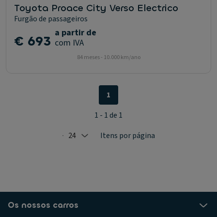
Toyota Proace City Verso Electrico
Furgão de passageiros
a partir de
€ 693
com IVA
84 meses - 10.000 km/ano
1
1 - 1 de 1
24
Itens por página
Selected: 24
Os nossos carros