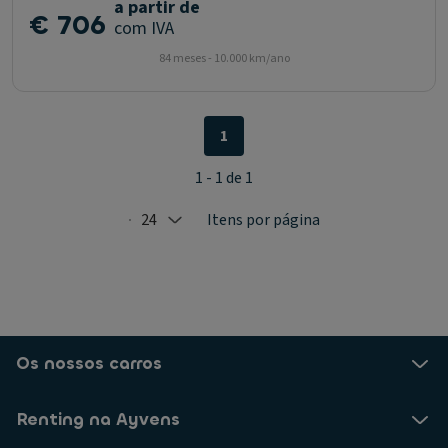
a partir de
€ 706
com IVA
84 meses - 10.000 km/ano
1
1 - 1 de 1
24
Itens por página
Selected: 24
Os nossos carros
Renting na Ayvens