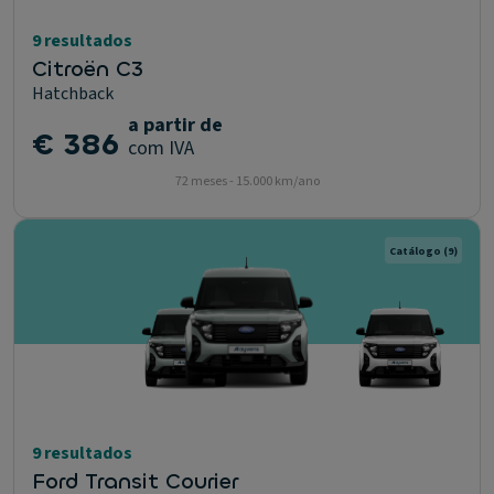
9 resultados
Citroën C3
Hatchback
a partir de
€ 386
com IVA
72 meses - 15.000 km/ano
Catálogo
(9)
9 resultados
Ford Transit Courier