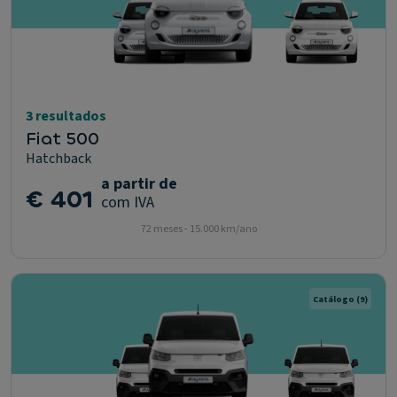
3 resultados
Fiat 500
Hatchback
a partir de
€ 401
com IVA
72 meses - 15.000 km/ano
Catálogo
(9)