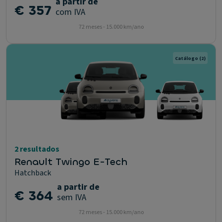
a partir de
€ 357
com IVA
72 meses - 15.000 km/ano
Catálogo
(2)
2 resultados
Renault Twingo E-Tech
Hatchback
a partir de
€ 364
sem IVA
72 meses - 15.000 km/ano