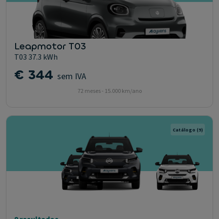
Leapmotor T03
T03 37.3 kWh
€ 344
sem IVA
72 meses - 15.000 km/ano
Catálogo
(9)