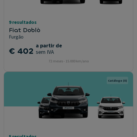
9 resultados
Fiat Doblò
Furgão
a partir de
€ 402
sem IVA
72 meses - 15.000 km/ano
Catálogo
(5)
5 resultados