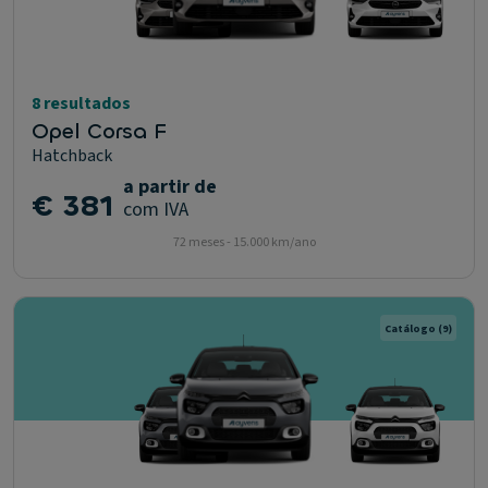
8 resultados
Opel Corsa F
Hatchback
a partir de
€ 381
com IVA
72 meses - 15.000 km/ano
Catálogo
(9)