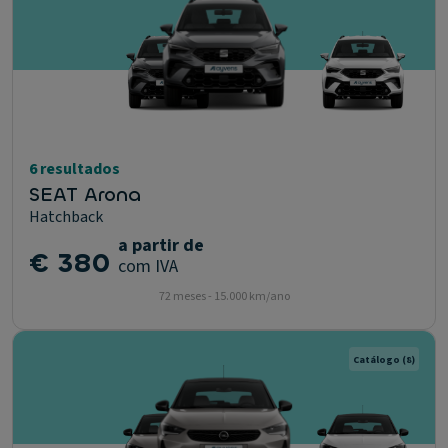
6 resultados
SEAT Arona
Hatchback
a partir de
€ 380
com IVA
72 meses - 15.000 km/ano
Catálogo
(8)