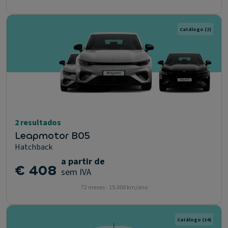
Catálogo
(2)
2 resultados
Leapmotor B05
Hatchback
a partir de
€ 408
sem IVA
72 meses - 15.000 km/ano
Catálogo
(14)