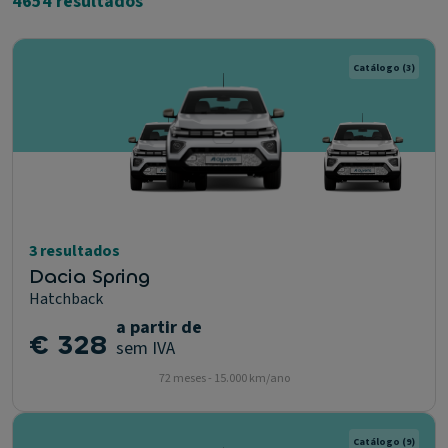
4654 resultados
Catálogo
(3)
3 resultados
Dacia Spring
Hatchback
a partir de
€ 328
sem IVA
72 meses - 15.000 km/ano
Catálogo
(9)