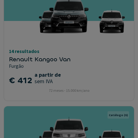
14 resultados
Renault Kangoo Van
Furgão
a partir de
€ 412
sem IVA
72 meses - 15.000 km/ano
Catálogo
(8)