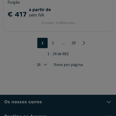
Furgão
a partir de
€ 417
sem IVA
72 meses - 15.000 km/ano
...
1
2
29
1 - 24 de 682
24
Itens por página
Selected: 24
Os nossos carros