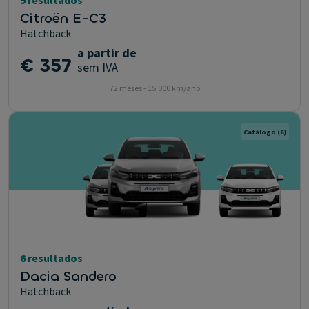
9 resultados
Citroën E-C3
Hatchback
a partir de
€ 357
sem IVA
72 meses - 15.000 km/ano
Catálogo
(6)
6 resultados
Dacia Sandero
Hatchback