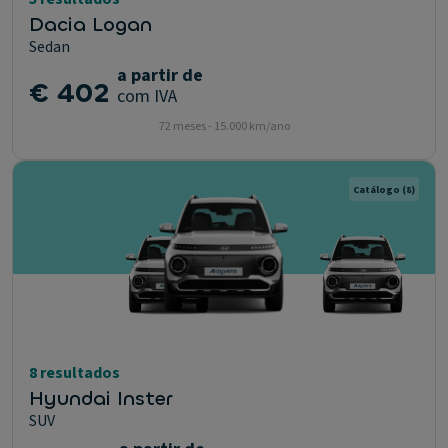
Dacia Logan
Sedan
a partir de
€ 402
com IVA
72 meses - 15.000 km/ano
Catálogo
(8)
8 resultados
Hyundai Inster
SUV