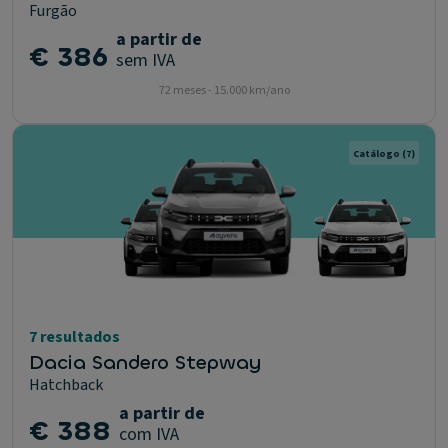
Furgão
a partir de
€ 386
sem IVA
72 meses - 15.000 km/ano
Catálogo
(7)
7 resultados
Dacia Sandero Stepway
Hatchback
a partir de
€ 388
com IVA