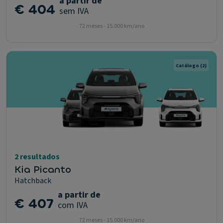
a partir de
€ 404
sem IVA
72 meses - 15.000 km/ano
Catálogo
(2)
2 resultados
Kia Picanto
Hatchback
a partir de
€ 407
com IVA
72 meses - 15.000 km/ano