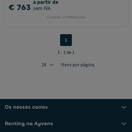
a partir de
€ 763
sem IVA
72 meses - 15.000 km/ano
1
1 - 1 de 1
24
Itens por página
Selected: 24
Os nossos carros
Renting na Ayvens