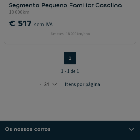
Segmento Pequeno Familiar Gasolina
10 000km
€ 517
sem IVA
6 meses - 18.000 km/ano
1
1 - 1 de 1
24
Itens por página
Selected: 24
Os nossos carros