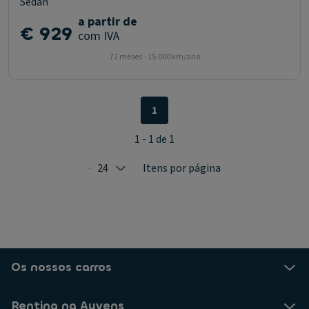
Sedan
a partir de
€ 929
com IVA
72 meses - 15.000 km/ano
1
1 - 1 de 1
24
Itens por página
Selected: 24
Os nossos carros
Renting na Ayvens