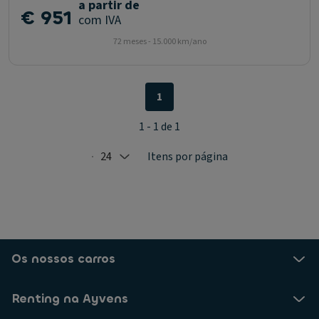
a partir de
€ 951
com IVA
72 meses - 15.000 km/ano
1
1 - 1 de 1
24
Itens por página
Selected: 24
Os nossos carros
Renting na Ayvens