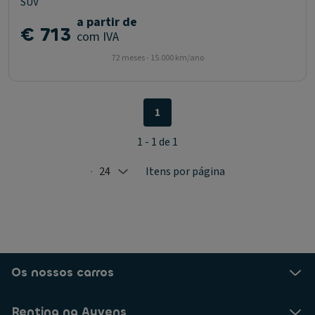
SUV
a partir de
€ 713
com IVA
72 meses - 15.000 km/ano
1
1 - 1 de 1
24
Itens por página
Selected: 24
Os nossos carros
Renting na Ayvens