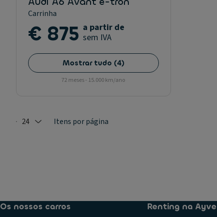
Audi A6 Avant e-tron
Carrinha
€ 875
a partir de
sem IVA
Mostrar tudo
(
4
)
72 meses - 15.000 km/ano
24
Itens por página
Selected: 24
Os nossos carros
Renting na Ayve