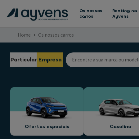
Os nossos
Renting na
carros
Ayvens
Home
Os nossos carros
Particular
Empresa
Ofertas especiais
Gasolina