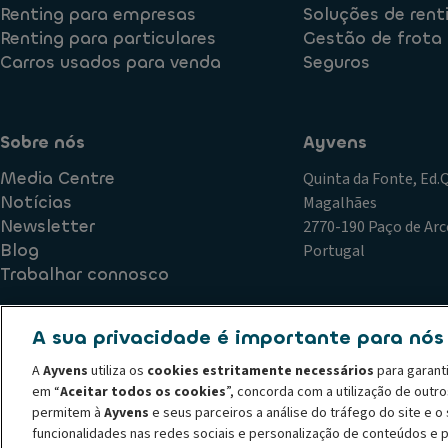
Renting para empresas
Soluções de rent
Renting para particulares
Gestão de frota
Carros usados para venda
Seguros
Sobre nós
Ayvens
Media Centre
Quinta da Fonte, Ed
Notícias
Magalhães
Newsletter
2770-190 Paço de Arc
Blog
Portugal
Trabalhar connosco
A sua privacidade é importante para nós
Política de Qualidade
Plano de Prevenção de Riscos de Corr
A
Ayvens
utiliza os
cookies estritamente necessários
para garant
Declaração de privacidade
Termos de utilização
Política
em “
Aceitar todos os cookies
”, concorda com a utilização de outr
Código de conduta
Canal de denúncias
Política de recl
permitem à
Ayvens
e seus parceiros a análise do tráfego do site e 
© 2026 A ALD Automotive I LeasePlan revela o Grupo Ayvens, a sua nova m
funcionalidades nas redes sociais e personalização de conteúdos e 