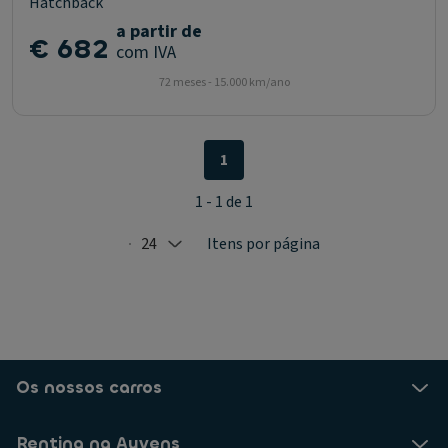
Hatchback
a partir de
€ 682
com IVA
72 meses - 15.000 km/ano
1
1 - 1 de 1
24
Itens por página
Selected: 24
Os nossos carros
Renting na Ayvens