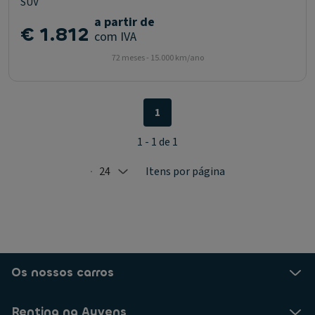
SUV
a partir de
€ 1.812
com IVA
72 meses - 15.000 km/ano
1
1 - 1 de 1
24
Itens por página
Selected: 24
Os nossos carros
Renting na Ayvens