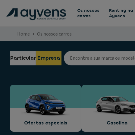
Os nossos
Renting na
carros
Ayvens
Home
Os nossos carros
Particular
Empresa
Ofertas especiais
Gasolina