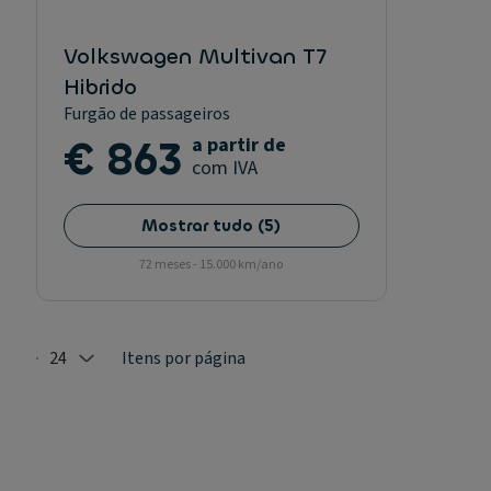
Volkswagen Multivan T7
Hibrido
Furgão de passageiros
€ 863
a partir de
com IVA
Mostrar tudo
(
5
)
72 meses - 15.000 km/ano
24
Itens por página
Selected: 24