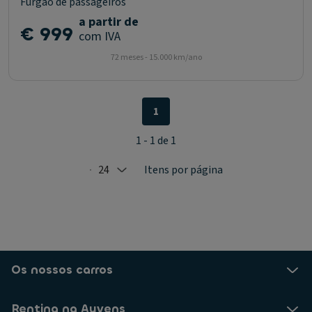
Furgão de passageiros
a partir de
€ 999
com IVA
72 meses - 15.000 km/ano
1
1 - 1 de 1
24
Itens por página
Selected: 24
Os nossos carros
Renting na Ayvens