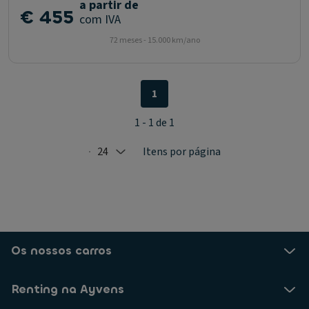
a partir de
€ 455
com IVA
72 meses - 15.000 km/ano
1
1 - 1 de 1
24
Itens por página
Selected: 24
Os nossos carros
Renting na Ayvens