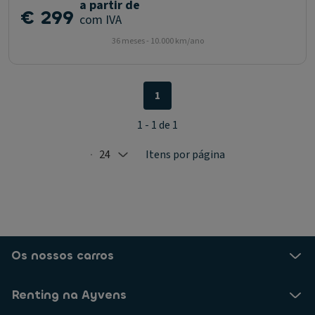
a partir de
€ 299
com IVA
36 meses - 10.000 km/ano
1
1 - 1 de 1
24
Itens por página
Selected: 24
Os nossos carros
Renting na Ayvens