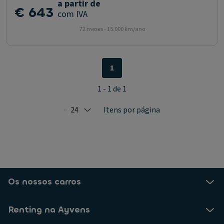
a partir de
€ 643
com IVA
72 meses - 15.000 km/ano
1
1 - 1 de 1
24
Itens por página
Selected: 24
Os nossos carros
Renting na Ayvens