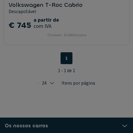
Volkswagen T-Roc Cabrio
Descapotável
a partir de
€ 745
com IVA
72 meses - 15.000 km/ano
1
1 - 1 de 1
24
Itens por página
Selected: 24
Os nossos carros