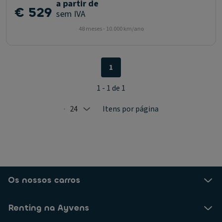
a partir de
€ 529
sem IVA
48 meses - 10.000 km/ano
1
1 - 1 de 1
24
Itens por página
Selected: 24
Os nossos carros
Renting na Ayvens