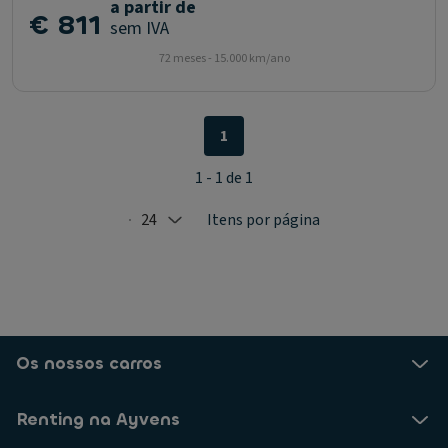
a partir de
€ 811
sem IVA
72 meses - 15.000 km/ano
1
1 - 1 de 1
24
Itens por página
Selected: 24
Os nossos carros
Renting na Ayvens