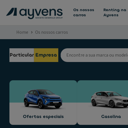
Os nossos
Renting na
carros
Ayvens
Home
Os nossos carros
Particular
Empresa
Ofertas especiais
Gasolina