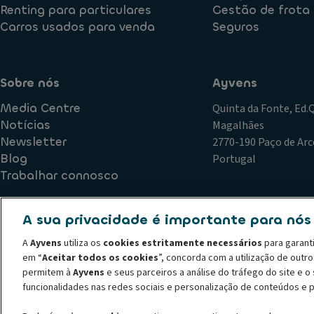
Renting para particulares
Gestão de frota
Carros usados para venda
Seguros
Sobre nós
Ayvens
Media Centre
Quinta da Fonte, Ed
Notícias
Magalhães
Newsletter
2770-190 Paço de Arc
Blog
Portugal
Trabalhar connosco
A sua privacidade é importante para nós
Política de Qualidade
Plano de Prevenção de Riscos de Corr
A
Ayvens
utiliza os
cookies estritamente necessários
para garant
Declaração de privacidade
Termos de utilização
Política
em “
Aceitar todos os cookies
”, concorda com a utilização de outr
Código de conduta
Canal de denúncias
Política de recl
permitem à
Ayvens
e seus parceiros a análise do tráfego do site e 
© 2026 A ALD Automotive I LeasePlan revela o Grupo Ayvens, a sua nova m
funcionalidades nas redes sociais e personalização de conteúdos e 
líder global em mobilidade sustentável, fornecendo serviços completos de 