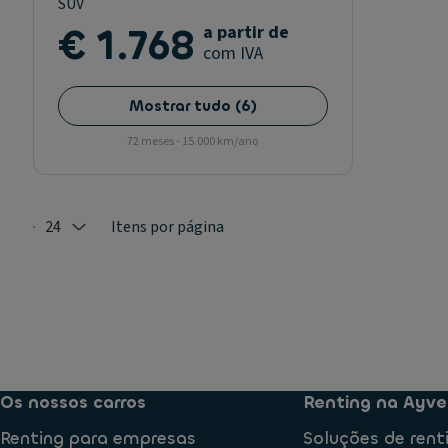
SUV
€ 1.768
a partir de
com IVA
Mostrar tudo
(
6
)
72 meses - 15.000 km/ano
24
Itens por página
Selected: 24
Os nossos carros
Renting na Ayve
Renting para empresas
Soluções de rent