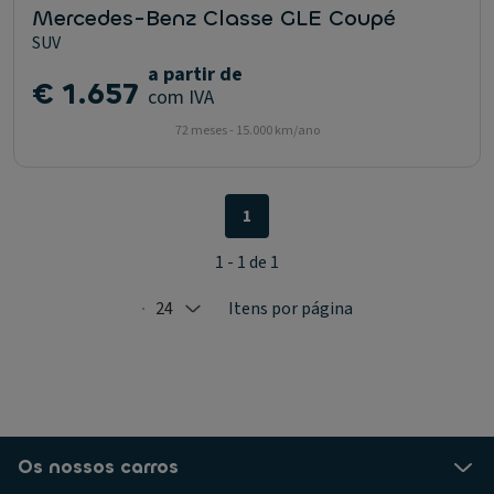
Mercedes-Benz Classe GLE Coupé
SUV
a partir de
€ 1.657
com IVA
72 meses - 15.000 km/ano
1
1 - 1 de 1
24
Itens por página
Selected: 24
Os nossos carros