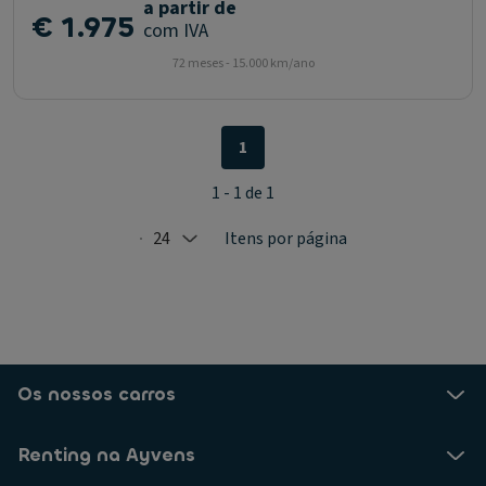
a partir de
€ 1.975
com IVA
72 meses - 15.000 km/ano
1
1 - 1 de 1
24
Itens por página
Selected: 24
Os nossos carros
Renting na Ayvens