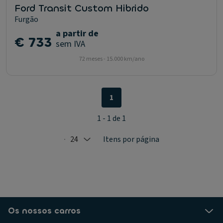
Ford Transit Custom Hibrido
Furgão
a partir de
€ 733
sem IVA
72 meses - 15.000 km/ano
1
1 - 1 de 1
24
Itens por página
Selected: 24
Os nossos carros