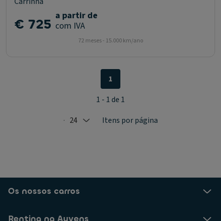
Carrinha
a partir de
€ 725
com IVA
72 meses - 15.000 km/ano
1
1 - 1 de 1
24
Itens por página
Selected: 24
Os nossos carros
Renting na Ayvens