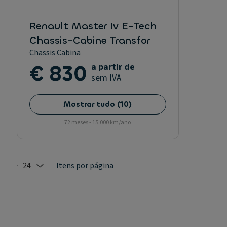
Renault Master Iv E-Tech
Chassis-Cabine Transfor
Chassis Cabina
€ 830
a partir de
sem IVA
Mostrar tudo
(
10
)
72 meses - 15.000 km/ano
24
Itens por página
Selected: 24