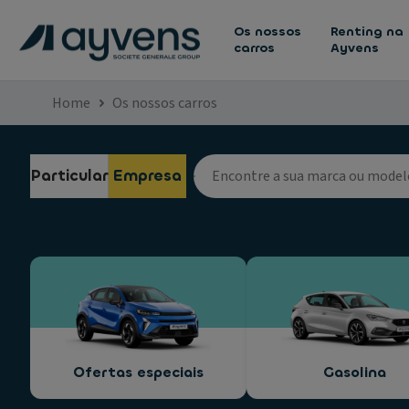
Os nossos
Renting na
carros
Ayvens
Home
Os nossos carros
Particular
Empresa
Ofertas especiais
Gasolina