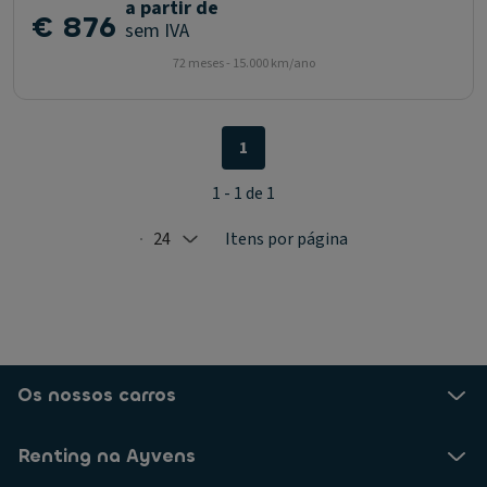
a partir de
€ 876
sem IVA
72 meses - 15.000 km/ano
1
1 - 1 de 1
24
Itens por página
Selected: 24
Os nossos carros
Renting na Ayvens