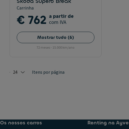
Skoda Superb Break
Carrinha
€ 762
a partir de
com IVA
Mostrar tudo
(
6
)
72 meses - 15.000 km/ano
24
Itens por página
Selected: 24
Os nossos carros
Renting na Ayve