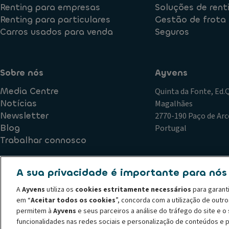
Renting para empresas
Soluções de rent
Renting para particulares
Gestão de frota
Carros usados para venda
Seguros
Sobre nós
Ayvens
Media Centre
Quinta da Fonte, Ed
Notícias
Magalhães
Newsletter
2770-190 Paço de Arc
Blog
Portugal
Trabalhar connosco
A sua privacidade é importante para nós
Política de Qualidade
Plano de Prevenção de Riscos de Corr
A
Ayvens
utiliza os
cookies estritamente necessários
para garant
Declaração de privacidade
Termos de utilização
Política
em “
Aceitar todos os cookies
”, concorda com a utilização de outr
Código de conduta
Canal de denúncias
Política de recl
permitem à
Ayvens
e seus parceiros a análise do tráfego do site e 
© 2026 A ALD Automotive I LeasePlan revela o Grupo Ayvens, a sua nova m
funcionalidades nas redes sociais e personalização de conteúdos e 