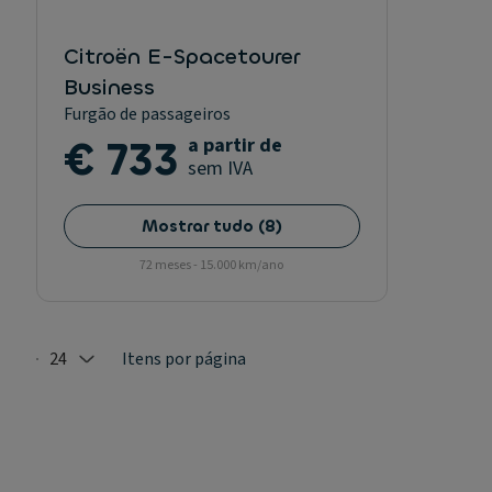
Citroën E-Spacetourer
Business
Furgão de passageiros
€ 733
a partir de
sem IVA
Mostrar tudo
(
8
)
72 meses - 15.000 km/ano
24
Itens por página
Selected: 24