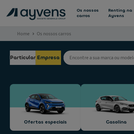
Os nossos
Renting na
carros
Ayvens
Home
Os nossos carros
Particular
Empresa
Ofertas especiais
Gasolina