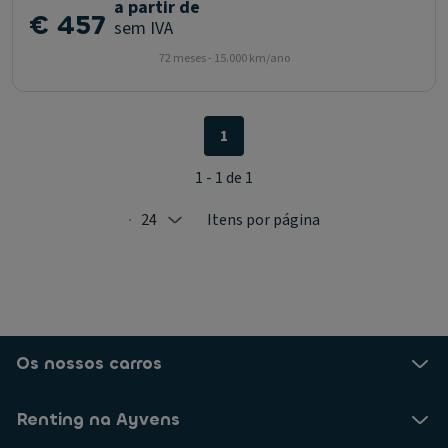
a partir de
€ 457
sem IVA
72 meses - 15.000 km/ano
1
1 - 1 de 1
24
Itens por página
Selected: 24
Os nossos carros
Renting na Ayvens