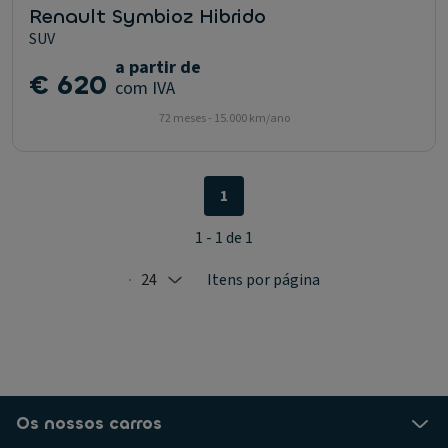
Renault Symbioz Hibrido
SUV
a partir de
€ 620
com IVA
72 meses - 15.000 km/ano
1
1 - 1 de 1
24
Itens por página
Selected: 24
Os nossos carros