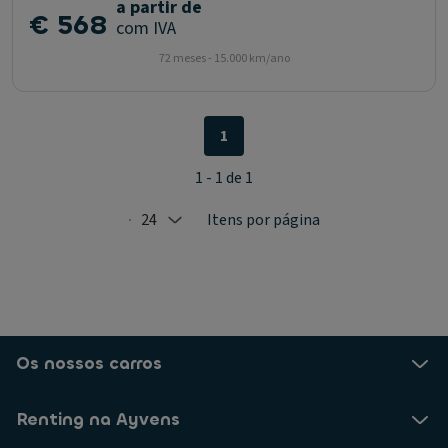
a partir de
€ 568
com IVA
72 meses - 15.000 km/ano
1
1 - 1 de 1
24
Itens por página
Selected: 24
Os nossos carros
Renting na Ayvens