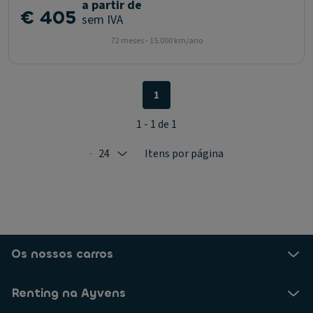
a partir de
€ 405
sem IVA
72 meses - 15.000 km/ano
1
1 - 1 de 1
24
Itens por página
Selected: 24
Os nossos carros
Renting na Ayvens