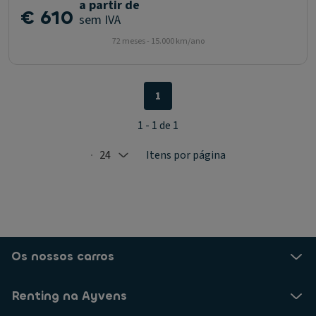
a partir de
€ 610
sem IVA
72 meses - 15.000 km/ano
1
1 - 1 de 1
24
Itens por página
Selected: 24
Os nossos carros
Renting na Ayvens