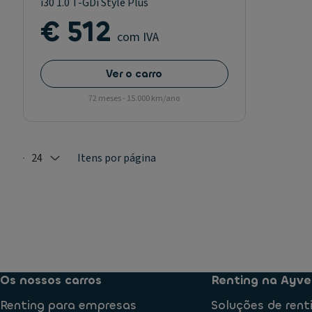
i30 1.0 T-GDi Style Plus
€ 512
com IVA
Ver o carro
72 meses - 15.000 km/ano
24
Itens por página
Selected: 24
Os nossos carros
Renting na Ayve
Renting para empresas
Soluções de rent