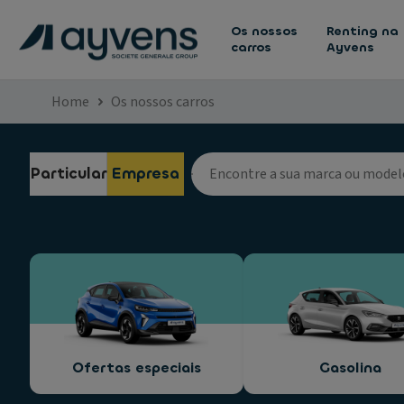
Os nossos
Renting na
carros
Ayvens
Home
Os nossos carros
Particular
Empresa
Ofertas especiais
Gasolina