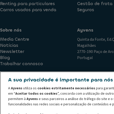
Renting para particulares
Gestão de frota
Carros usados para venda
Seguros
Sobre nós
Ayvens
Media Centre
Quinta da Fonte, Ed
Notícias
Magalhães
Newsletter
2770-190 Paço de Arc
Blog
Portugal
Trabalhar connosco
A sua privacidade é importante para nós
Política de Qualidade
Plano de Prevenção de Riscos de Corr
A
Ayvens
utiliza os
cookies estritamente necessários
para garant
Declaração de privacidade
Termos de utilização
Política
em “
Aceitar todos os cookies
”, concorda com a utilização de outr
Código de conduta
Canal de denúncias
Política de recl
permitem à
Ayvens
e seus parceiros a análise do tráfego do site e 
© 2026 A ALD Automotive I LeasePlan revela o Grupo Ayvens, a sua nova m
funcionalidades nas redes sociais e personalização de conteúdos e 
líder global em mobilidade sustentável, fornecendo serviços completos de 