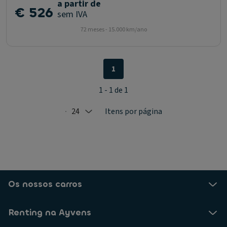
a partir de
€ 526
sem IVA
72 meses - 15.000 km/ano
1
1 - 1 de 1
24
Itens por página
Selected: 24
Os nossos carros
Renting na Ayvens