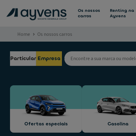
Os nossos
Renting na
carros
Ayvens
Home
Os nossos carros
Particular
Empresa
Ofertas especiais
Gasolina