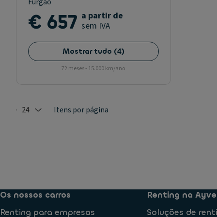
Furgão
€ 657
a partir de
sem IVA
Mostrar tudo
(
4
)
72 meses - 15.000 km/ano
24
Itens por página
Selected: 24
Os nossos carros
Renting na Ayve
Renting para empresas
Soluções de rent