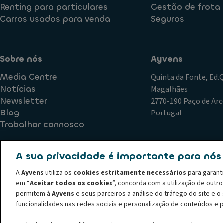
Renting para particulares
Gestão de frota
Carros usados para venda
Seguros
Sobre nós
Ayvens
Media Centre
Quinta da Fonte, Ed
Notícias
Magalhães
Newsletter
2770-190 Paço de Arc
Blog
Portugal
Trabalhar connosco
A sua privacidade é importante para nós
Política de Qualidade
Plano de Prevenção de Riscos de Corr
A
Ayvens
utiliza os
cookies estritamente necessários
para garant
Declaração de privacidade
Termos de utilização
Política
em “
Aceitar todos os cookies
”, concorda com a utilização de outr
Código de conduta
Canal de denúncias
Política de recl
permitem à
Ayvens
e seus parceiros a análise do tráfego do site e 
© 2026 A ALD Automotive I LeasePlan revela o Grupo Ayvens, a sua nova m
funcionalidades nas redes sociais e personalização de conteúdos e 
líder global em mobilidade sustentável, fornecendo serviços completos de 