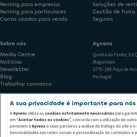
Renting para empresas
Soluções de rent
Renting para particulares
Gestão de frota
Carros usados para venda
Seguros
Sobre nós
Ayvens
Media Centre
Quinta da Fonte, Ed
Notícias
Magalhães
Newsletter
2770-190 Paço de Arc
Blog
Portugal
Trabalhar connosco
A sua privacidade é importante para nós
Política de Qualidade
Plano de Prevenção de Riscos de Corr
A
Ayvens
utiliza os
cookies estritamente necessários
para garant
Declaração de privacidade
Termos de utilização
Política
em “
Aceitar todos os cookies
”, concorda com a utilização de outr
Código de conduta
Canal de denúncias
Política de recl
permitem à
Ayvens
e seus parceiros a análise do tráfego do site e 
© 2026 A ALD Automotive I LeasePlan revela o Grupo Ayvens, a sua nova m
funcionalidades nas redes sociais e personalização de conteúdos e 