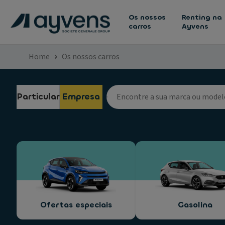
Os nossos
Renting na
carros
Ayvens
Home
Os nossos carros
Particular
Empresa
Ofertas especiais
Gasolina