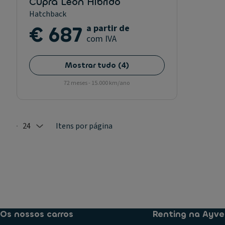
Cupra Leon Hibrido
Hatchback
€ 687
a partir de
com IVA
Mostrar tudo
(
4
)
72 meses - 15.000 km/ano
24
Itens por página
Selected: 24
Os nossos carros
Renting na Ayve