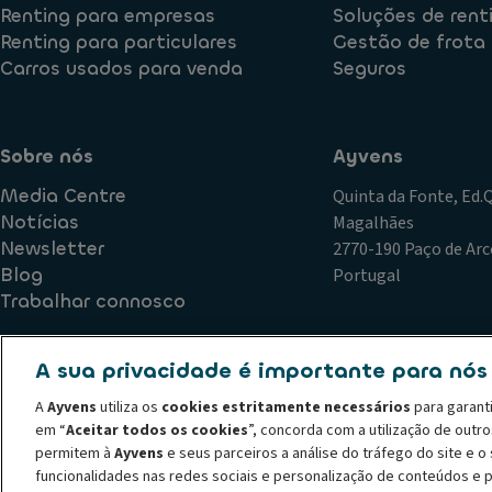
Renting para empresas
Soluções de rent
Renting para particulares
Gestão de frota
Carros usados para venda
Seguros
Sobre nós
Ayvens
Media Centre
Quinta da Fonte, Ed
Notícias
Magalhães
Newsletter
2770-190 Paço de Arc
Blog
Portugal
Trabalhar connosco
A sua privacidade é importante para nós
Política de Qualidade
Plano de Prevenção de Riscos de Corr
A
Ayvens
utiliza os
cookies estritamente necessários
para garant
Declaração de privacidade
Termos de utilização
Política
em “
Aceitar todos os cookies
”, concorda com a utilização de outr
Código de conduta
Canal de denúncias
Política de recl
permitem à
Ayvens
e seus parceiros a análise do tráfego do site e 
© 2026 A ALD Automotive I LeasePlan revela o Grupo Ayvens, a sua nova m
funcionalidades nas redes sociais e personalização de conteúdos e 