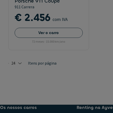
Porsche 911 Coupé
911 Carrera
€ 2.456
com IVA
Ver o carro
72 meses - 15.000 km/ano
24
Itens por página
Selected: 24
Os nossos carros
Renting na Ayve