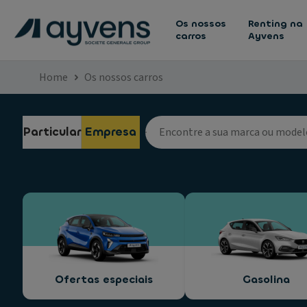
Os nossos
Renting na
carros
Ayvens
Home
Os nossos carros
Particular
Empresa
Ofertas especiais
Gasolina